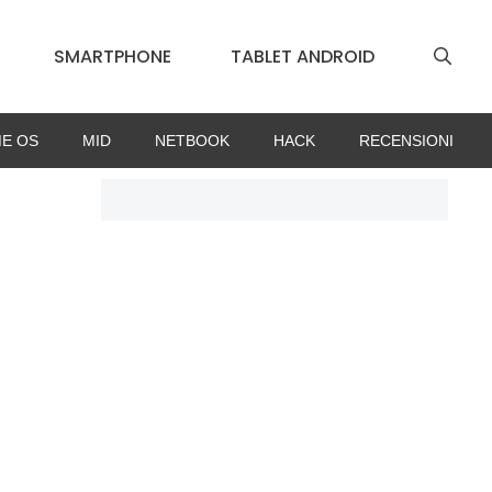
SMARTPHONE
TABLET ANDROID
E OS
MID
NETBOOK
HACK
RECENSIONI