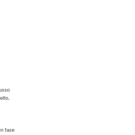
cusso
ello,
in fase