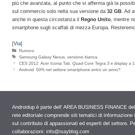
più che avanzata, al punto che si afferma già la possibi
sul commercio solo nella sua versione da
32 GB
. Ad a
anche in questa circostanza il
Regno Unito
, mentre n
smartphone sugli scaffali di mezza Europa. Resteremo 
[
Via
]
Categorie
Rumors
Tag
Samsung Galaxy Nexus
,
versione bianca
CES 2012: Acer Iconia Tab, Quad-Core Tegra 3 e display a 
Android: 50% nel settore smartphone entro un anno?
Androidup è parte dell' AREA BUSINESS FINANCE del n
rete editoriale comprende siti tematici di informazion
sul contributo di appassionati ed esperti del settore. P
collaborazioni:
info@isayblog.com