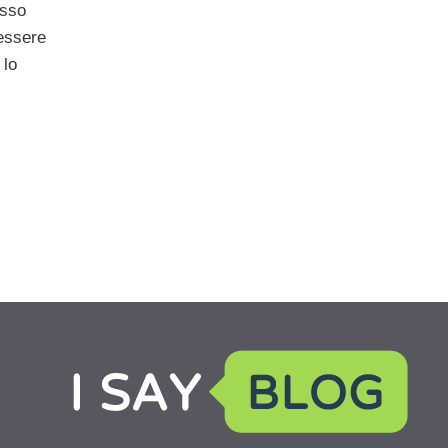
sso
 essere
 lo