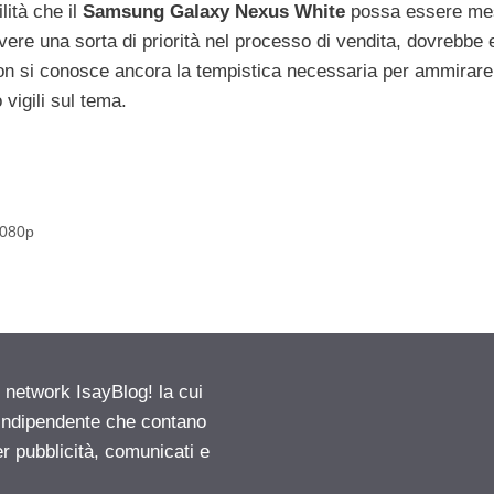
lità che il
Samsung Galaxy Nexus White
possa essere me
vere una sorta di priorità nel processo di vendita, dovrebbe
on si conosce ancora la tempistica necessaria per ammirare
vigili sul tema.
1080p
etwork IsayBlog! la cui
e indipendente che contano
er pubblicità, comunicati e