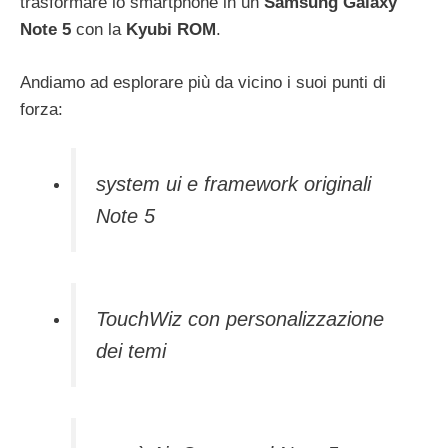
trasformare lo smartphone in un
Samsung Galaxy
Note 5
con la
Kyubi ROM
.
Andiamo ad esplorare più da vicino i suoi punti di
forza:
system ui e framework originali
Note 5
TouchWiz con personalizzazione
dei temi