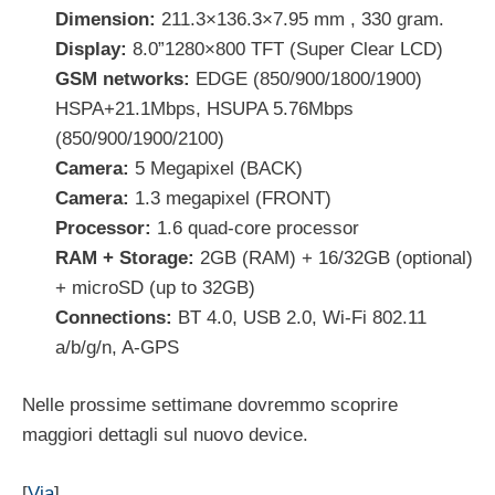
Dimension:
211.3×136.3×7.95 mm , 330 gram.
Display:
8.0”1280×800 TFT (Super Clear LCD)
GSM networks:
EDGE (850/900/1800/1900)
HSPA+21.1Mbps, HSUPA 5.76Mbps
(850/900/1900/2100)
Camera:
5 Megapixel (BACK)
Camera:
1.3 megapixel (FRONT)
Processor:
1.6 quad-core processor
RAM + Storage:
2GB (RAM) + 16/32GB (optional)
+ microSD (up to 32GB)
Connections:
BT 4.0, USB 2.0, Wi-Fi 802.11
a/b/g/n, A-GPS
Nelle prossime settimane dovremmo scoprire
maggiori dettagli sul nuovo device.
[
Via
]