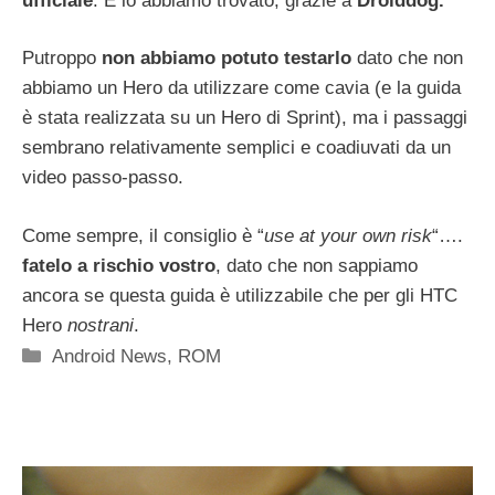
ufficiale
. E lo abbiamo trovato, grazie a
Droiddog.
Putroppo
non abbiamo potuto testarlo
dato che non
abbiamo un Hero da utilizzare come cavia (e la guida
è stata realizzata su un Hero di Sprint), ma i passaggi
sembrano relativamente semplici e coadiuvati da un
video passo-passo.
Come sempre, il consiglio è “
use at your own risk
“….
fatelo a rischio vostro
, dato che non sappiamo
ancora se questa guida è utilizzabile che per gli HTC
Hero
nostrani
.
Categorie
Android News
,
ROM