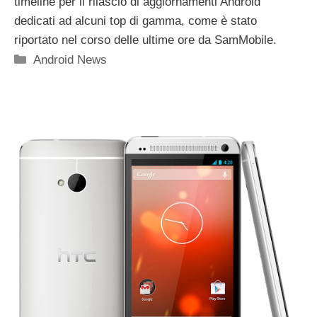
timeline per il rilascio di aggiornamenti Android
dedicati ad alcuni top di gamma, come è stato
riportato nel corso delle ultime ore da SamMobile.
Categorie
Android News