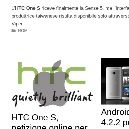
L’
HTC One S
riceve finalmente la Sense 5, ma l’interf
produttrice taiwanese risulta disponibile solo attraver
Viper.
Categorie
ROM
Androi
HTC One S,
4.2.2 
petizione online per