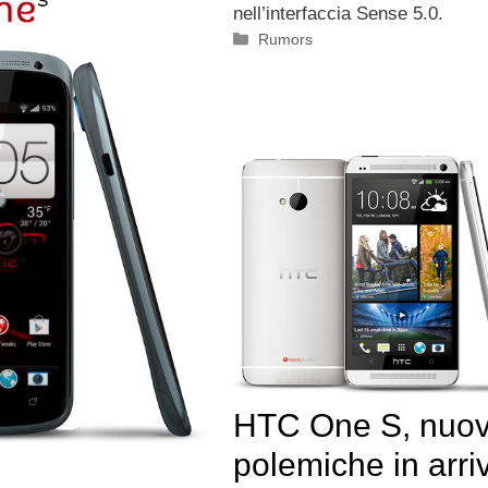
nell’interfaccia Sense 5.0.
Categorie
Rumors
HTC One S, nuo
polemiche in arri