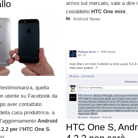
llo
arrivo sul mercato, vale a dire i
cosiddetto
HTC One mini
.
Categorie
Android News
 testimonianza, quella
 un utente su Facebook da
opo aver contattato
della casa produttrice, a
ll’aggiornamento
Android
HTC One S, Andr
.2.2 per l’HTC One S
.
ws