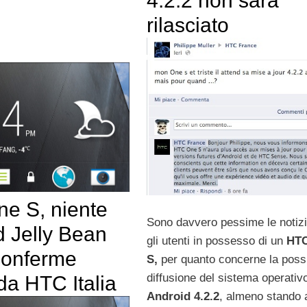
4.2.2 non sarà
rilasciato
e S, niente
Sono davvero pessime le notizi
d Jelly Bean
gli utenti in possesso di un
HT
 conferme
S,
per quanto concerne la possi
diffusione del sistema operativ
da HTC Italia
Android 4.2.2
, almeno stando 