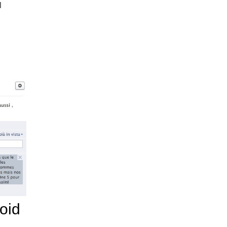
l
oid