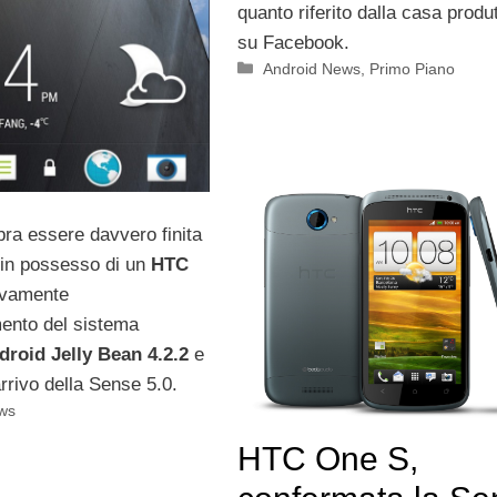
quanto riferito dalla casa produt
su Facebook.
Categorie
Android News
,
Primo Piano
a essere davvero finita
i in possesso di un
HTC
tivamente
mento del sistema
droid Jelly Bean 4.2.2
e
arrivo della Sense 5.0.
ws
HTC One S,