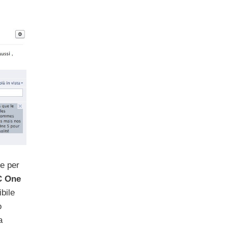
e per
C One
bile
o
a