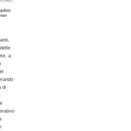
anti,
delle
ete, a
o
el
erando
 di
)
re
erativo
a
i