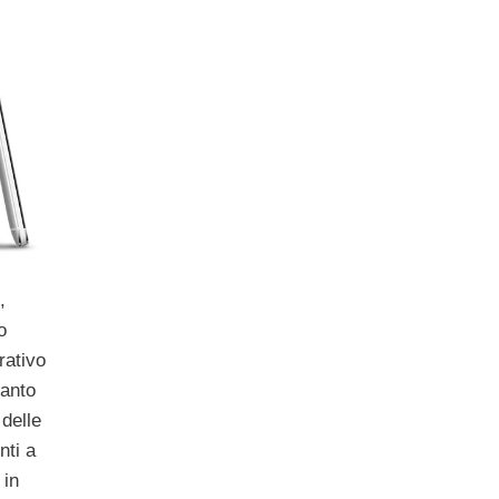
,
o
rativo
tanto
 delle
nti a
 in