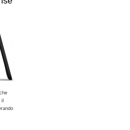
nse
 che
il
erando