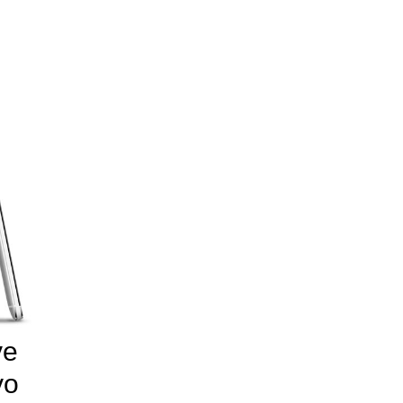
ve
vo