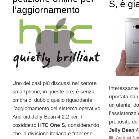
S, è gia
l’aggiornamento
Uno dei casi più discussi nel settore
Interessante
smartphone, in queste ore, è senza
riportata da
ombra di dubbio quello riguardante
un utente, d
l’aggiornamento del sistema operativo
l’assistenza 
Android Jelly Bean 4.2.2 per il
proposito de
cosiddetto
HTC One S
, considerando
Jelly Bean 4
che la divisione italiana e francese
Categorie
Android Ne