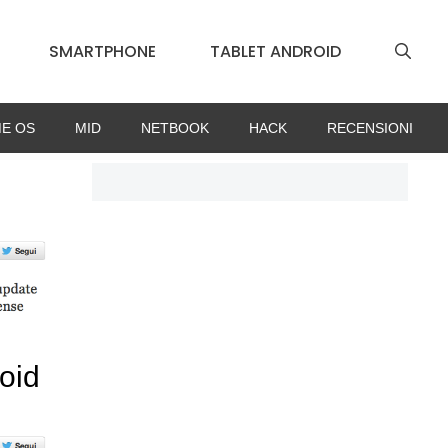
SMARTPHONE
TABLET ANDROID
E OS
MID
NETBOOK
HACK
RECENSIONI
oid