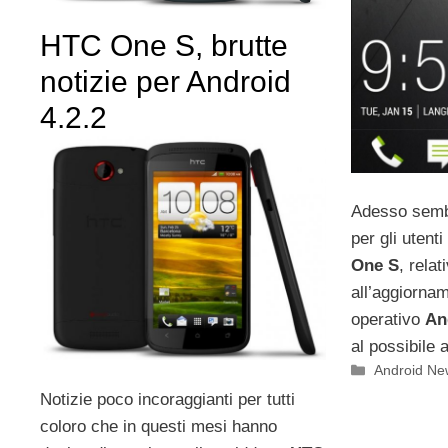
HTC One S, brutte
notizie per Android
4.2.2
Adesso sembr
per gli utent
One S
, rela
all’aggiorna
operativo
An
al possibile 
Categorie
Android Ne
Notizie poco incoraggianti per tutti
coloro che in questi mesi hanno