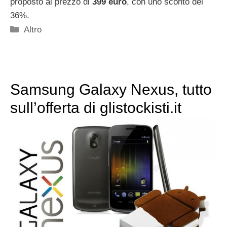
proposto al prezzo di
399 euro
, con uno sconto del
36%.
Categorie
Altro
Samsung Galaxy Nexus, tutto
sull’offerta di glistockisti.it