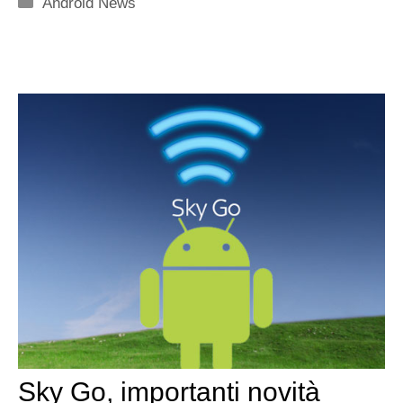
Categorie
Android News
Sky Go, importanti novità