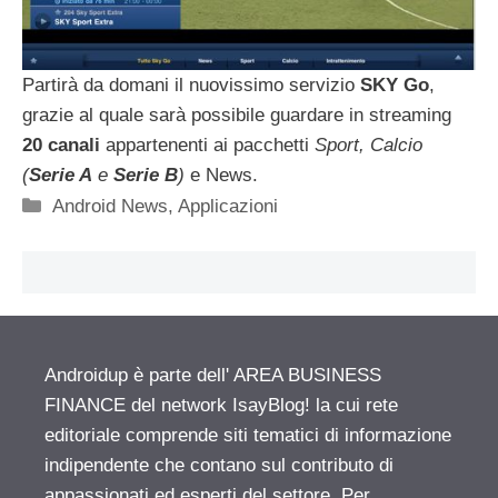
Partirà da domani il nuovissimo servizio
SKY Go
,
grazie al quale sarà possibile guardare in streaming
20 canali
appartenenti ai pacchetti
Sport, Calcio
(
Serie A
e
Serie B
)
e News.
Categorie
Android News
,
Applicazioni
Androidup è parte dell' AREA BUSINESS
FINANCE del network IsayBlog! la cui rete
editoriale comprende siti tematici di informazione
indipendente che contano sul contributo di
appassionati ed esperti del settore. Per