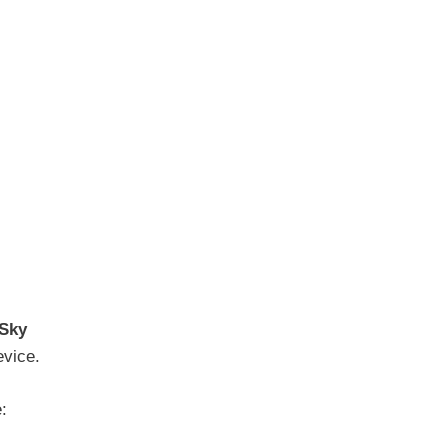
Sky
evice.
: