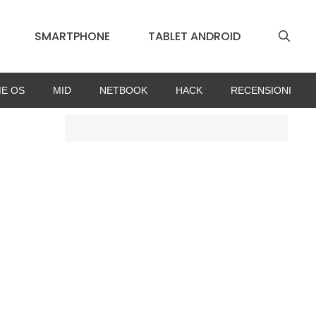
SMARTPHONE
TABLET ANDROID
E OS
MID
NETBOOK
HACK
RECENSIONI