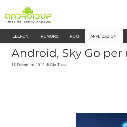
Vai
al
contenuto
TELEFONI
RUMORS
ROM
APPLICAZIONI
Android, Sky Go per
13 Dicembre 2012
di
Gio Tuzzi