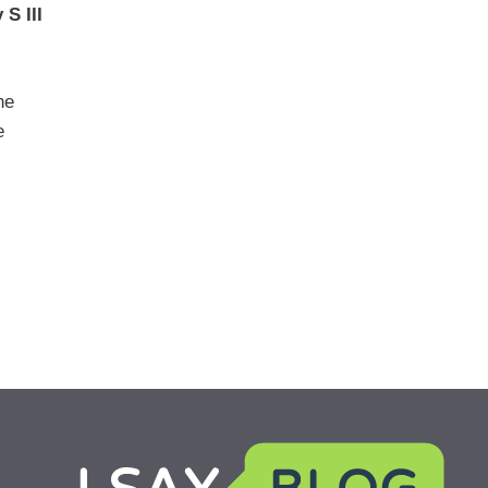
S III
he
e