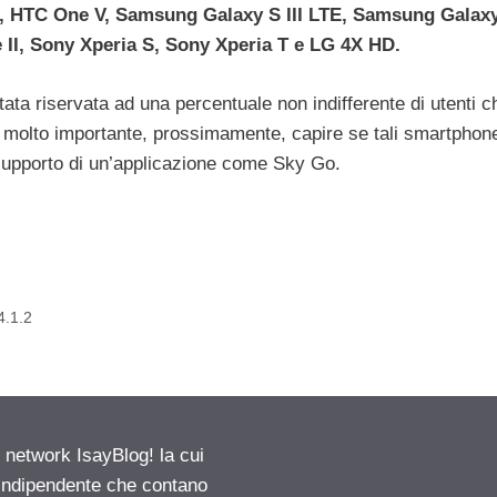
 HTC One V, Samsung Galaxy S III LTE, Samsung Galaxy 
II, Sony Xperia S, Sony Xperia T e LG 4X HD.
ata riservata ad una percentuale non indifferente di utenti c
à molto importante, prossimamente, capire se tali smartphon
 supporto di un’applicazione come Sky Go.
4.1.2
etwork IsayBlog! la cui
e indipendente che contano