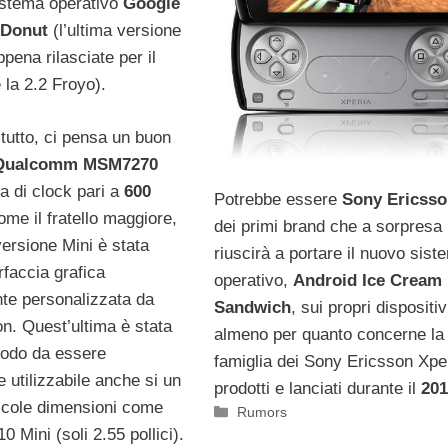
istema operativo
Google
 Donut
(l’ultima versione
ppena rilasciate per il
la 2.2 Froyo).
tutto, ci pensa un buon
Qualcomm MSM7270
a di clock pari a
600
Potrebbe essere
Sony Ericss
me il fratello maggiore,
dei primi brand che a sorpresa
ersione Mini è stata
riuscirà a portare il nuovo sist
erfaccia grafica
operativo,
Android Ice Cream
te personalizzata da
Sandwich
, sui propri dispositiv
n. Quest’ultima è stata
almeno per quanto concerne la
modo da essere
famiglia dei Sony Ericsson Xpe
 utilizzabile anche si un
prodotti e lanciati durante il
201
iccole dimensioni come
Categorie
Rumors
10 Mini (soli 2.55 pollici).