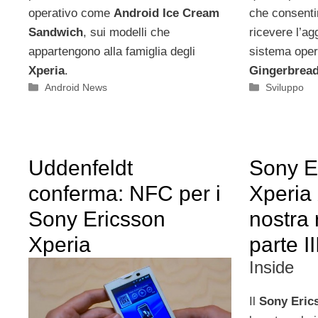
operativo come
Android Ice Cream
che consentir
Sandwich
, sui modelli che
ricevere l’ag
appartengono alla famiglia degli
sistema oper
Xperia
.
Gingerbrea
Categorie
Categorie
Android News
Sviluppo
Uddenfeldt
Sony E
conferma: NFC per i
Xperia
Sony Ericsson
nostra
Xperia
parte II
Inside
Il
Sony Eric