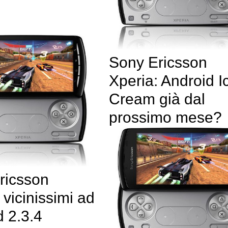
Sony Ericsson
Xperia: Android I
Cream già dal
prossimo mese?
ricsson
 vicinissimi ad
 2.3.4