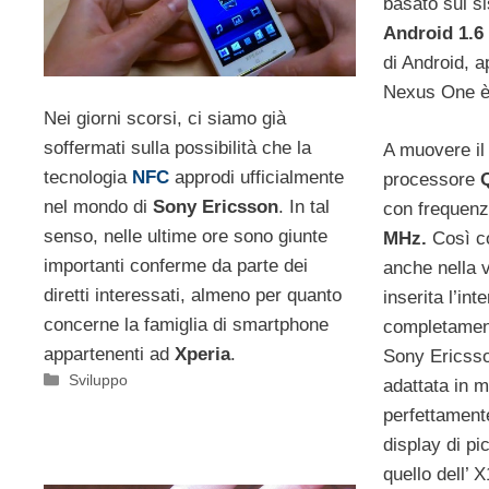
basato sul s
Android 1.6
di Android, a
Nexus One è 
Nei giorni scorsi, ci siamo già
soffermati sulla possibilità che la
A muovere il 
tecnologia
NFC
approdi ufficialmente
processore
nel mondo di
Sony Ericsson
. In tal
con frequenz
senso, nelle ultime ore sono giunte
MHz.
Così co
importanti conferme da parte dei
anche nella v
diretti interessati, almeno per quanto
inserita l’int
concerne la famiglia di smartphone
completamen
appartenenti ad
Xperia
.
Sony Ericsso
Categorie
Sviluppo
adattata in 
perfettamente
display di p
quello dell’ X