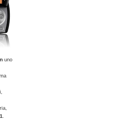
on
uno
ema
i,
ria,
1
.