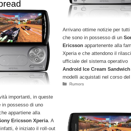
bread
Arrivano ottime notizie per tutti
che sono in possesso di un
So
Ericsson
appartenente alla fami
Xperia e che attendono il rilasc
ufficiale del sistema operativo
Android Ice Cream Sandwich
modelli acquistati nel corso del
Categorie
Rumors
ità importanti, in queste
è in possesso di uno
he appartiene alla
Sony Ericsson Xperia
. A
nfatti, è iniziato il roll-out