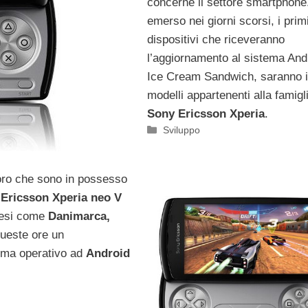
concerne il settore smartphon
emerso nei giorni scorsi, i prim
dispositivi che riceveranno
l’aggiornamento al sistema And
Ice Cream Sandwich, saranno i
modelli appartenenti alla famigl
Sony Ericsson Xperia
.
Categorie
Sviluppo
loro che sono in possesso
 Ericsson Xperia neo V
aesi come
Danimarca,
queste ore un
tema operativo ad
Android