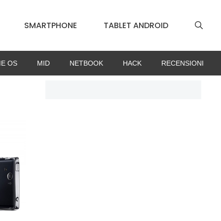
SMARTPHONE
TABLET ANDROID
E OS
MID
NETBOOK
HACK
RECENSIONI