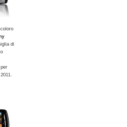
 coloro
ny
glia di
io
per
 2011.