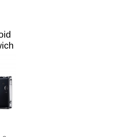
oid
ich