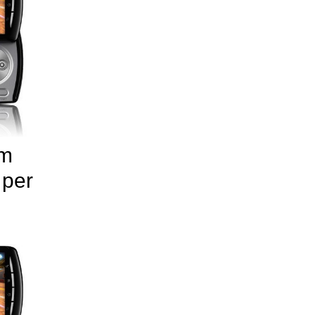
am
 per