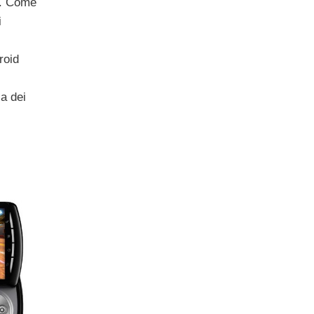
e. Come
i
roid
ia dei