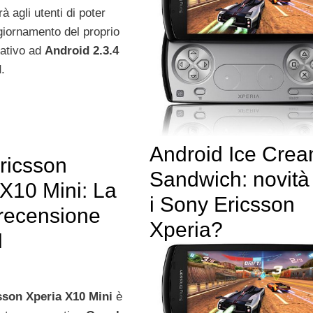
à agli utenti di poter
giornamento del proprio
ativo ad
Android 2.3.4
d
.
Android Ice Cre
ricsson
Sandwich: novità
 X10 Mini: La
i Sony Ericsson
 recensione
Xperia?
I
sson Xperia X10 Mini
è