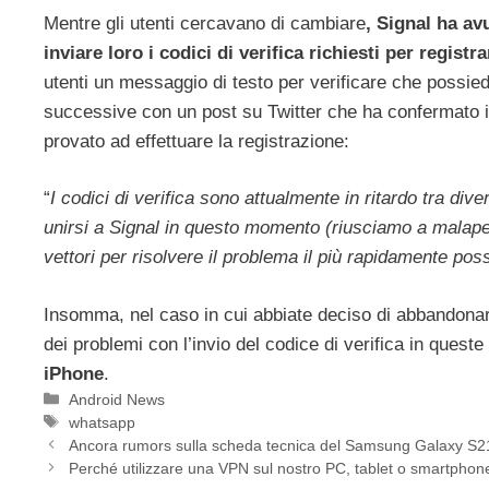
Mentre gli utenti cercavano di cambiare
, Signal ha av
inviare loro i codici di verifica richiesti per registra
utenti un messaggio di testo per verificare che possiedo
successive con un post su Twitter che ha confermato i 
provato ad effettuare la registrazione:
“
I codici di verifica sono attualmente in ritardo tra d
unirsi a Signal in questo momento (riusciamo a malapen
vettori per risolvere il problema il più rapidamente pos
Insomma, nel caso in cui abbiate deciso di abbandon
dei problemi con l’invio del codice di verifica in queste
iPhone
.
Categorie
Android News
Tag
whatsapp
Ancora rumors sulla scheda tecnica del Samsung Galaxy S21 
Perché utilizzare una VPN sul nostro PC, tablet o smartphon