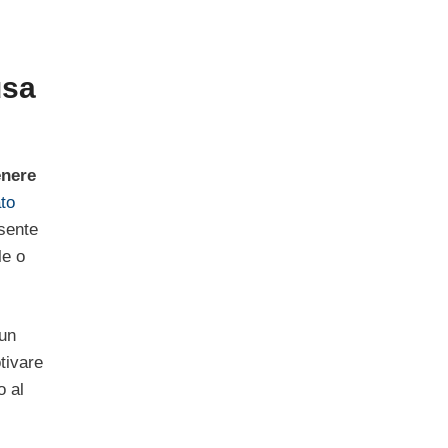
usa
enere
ato
sente
le o
 un
tivare
o al