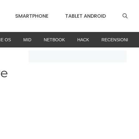
SMARTPHONE
TABLET ANDROID
E OS
MID
NETBOOK
HACK
RECENSIONI
re