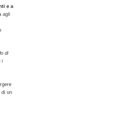
ti e a
 agli
o
o di
 i
rgere
 di un