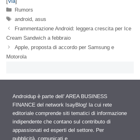
[
Via
]
Categorie
Rumors
Tag
android
,
asus
Frammentazione Android: leggera crescita per Ice
Cream Sandwich a febbraio
Apple, proposta di accordo per Samsung e
Motorola
Androidup è parte dell' AREA BUSINESS
FINANCE del network IsayBlog! la cui rete
editoriale comprende siti tematici di informazione
indipendente che contano sul contributo di
appassionati ed esperti del settore. Per
pubblicità, comunicati e