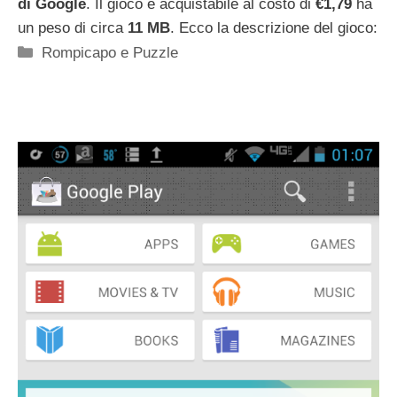
di Google
. Il gioco è acquistabile al costo di
€1,79
ha
un peso di circa
11 MB
. Ecco la descrizione del gioco:
Categorie
Rompicapo e Puzzle