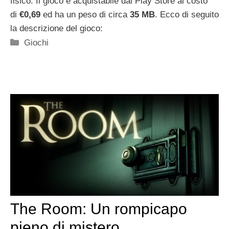
fisico. Il gioco è acquistabile dal Play Store al costo
di
€0,69
ed ha un peso di circa
35 MB
. Ecco di seguito
la descrizione del gioco:
Categorie
Giochi
The Room: Un rompicapo
pieno di mistero