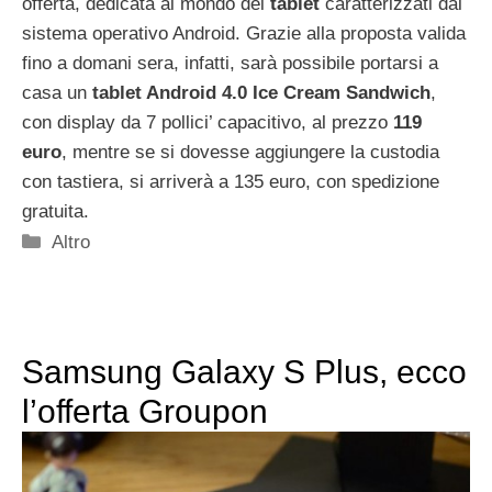
offerta, dedicata al mondo dei
tablet
caratterizzati dal
sistema operativo Android. Grazie alla proposta valida
fino a domani sera, infatti, sarà possibile portarsi a
casa un
tablet Android 4.0 Ice Cream Sandwich
,
con display da 7 pollici’ capacitivo, al prezzo
119
euro
, mentre se si dovesse aggiungere la custodia
con tastiera, si arriverà a 135 euro, con spedizione
gratuita.
Categorie
Altro
Samsung Galaxy S Plus, ecco
l’offerta Groupon