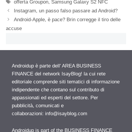
Tag
offerta Groupon
,
Samsung Galaxy S2 NFC
Instagram, un passo falso passare ad Android?
Android-Apple, è pace? Brin corregge il tiro delle
accuse
Androidup è parte dell' AREA BUSINESS
FINANCE del network IsayBlog! la cui rete
editoriale comprende siti tematici di informazione
indipendente che contano sul contributo di
appassionati ed esperti del settore. Per
pubblicità, comunicati e
collaborazioni:
info@isayblog.com
Androidup is part of the BUSINESS FINANCE