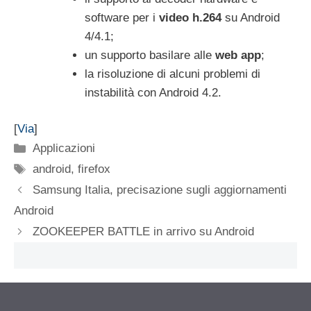
software per i
video h.264
su Android
4/4.1;
un supporto basilare alle
web app
;
la risoluzione di alcuni problemi di
instabilità con Android 4.2.
[
Via
]
Categorie
Applicazioni
Tag
android
,
firefox
Samsung Italia, precisazione sugli aggiornamenti
Android
ZOOKEEPER BATTLE in arrivo su Android