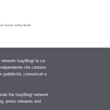
ul nuovo entry-level
etwork IsayBlog! la cui
e indipendente che contano
er pubblicità, comunicati e
ide the IsayBlog! network
ng, press releases and