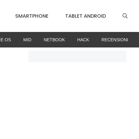
SMARTPHONE
TABLET ANDROID
E OS
MID
NETBOOK
HACK
RECENSIONI