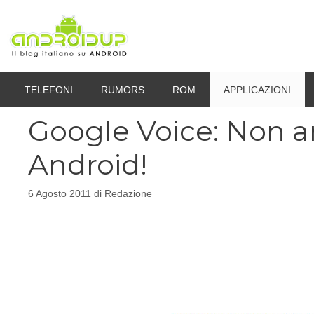
Vai
al
contenuto
TELEFONI
RUMORS
ROM
APPLICAZIONI
Google Voice: Non an
Android!
6 Agosto 2011
di
Redazione