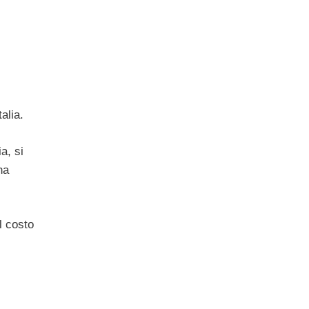
talia.
a, si
na
l costo