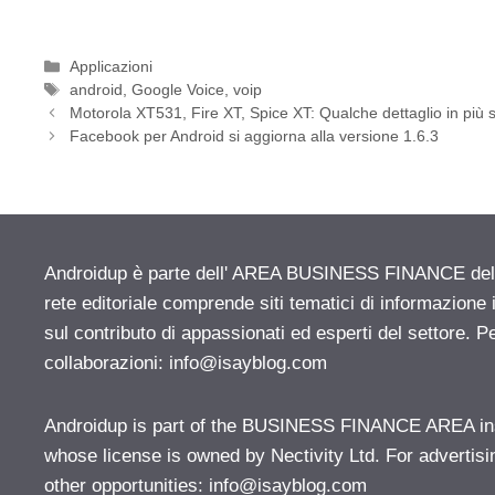
Categorie
Applicazioni
Tag
android
,
Google Voice
,
voip
Motorola XT531, Fire XT, Spice XT: Qualche dettaglio in più s
Facebook per Android si aggiorna alla versione 1.6.3
Androidup è parte dell' AREA BUSINESS FINANCE del n
rete editoriale comprende siti tematici di informazion
sul contributo di appassionati ed esperti del settore. P
collaborazioni:
info@isayblog.com
Androidup is part of the BUSINESS FINANCE AREA ins
whose license is owned by Nectivity Ltd. For advertisi
other opportunities:
info@isayblog.com