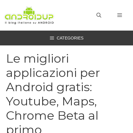
Vai
al
MEN
contenuto
CATEGORIES
Le migliori
applicazioni per
Android gratis:
Youtube, Maps,
Chrome Beta al
primo