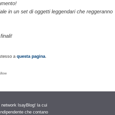
iamento!
iale in un set di oggetti leggendari che reggeranno
inali!
 stesso a
questa pagina
.
llow
etwork IsayBlog! la cui
e indipendente che contano