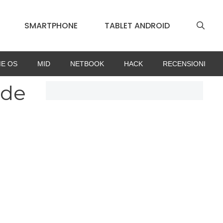
SMARTPHONE
TABLET ANDROID
E OS
MID
NETBOOK
HACK
RECENSIONI
ade