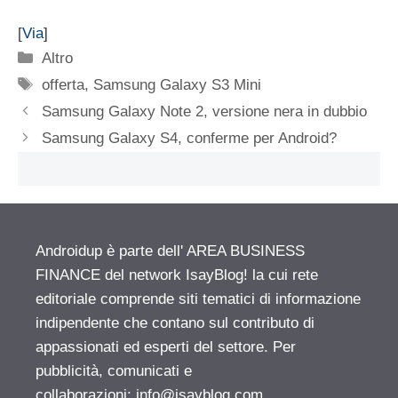
[
Via
]
Categorie
Altro
Tag
offerta
,
Samsung Galaxy S3 Mini
Samsung Galaxy Note 2, versione nera in dubbio
Samsung Galaxy S4, conferme per Android?
Androidup è parte dell' AREA BUSINESS
FINANCE del network IsayBlog! la cui rete
editoriale comprende siti tematici di informazione
indipendente che contano sul contributo di
appassionati ed esperti del settore. Per
pubblicità, comunicati e
collaborazioni:
info@isayblog.com