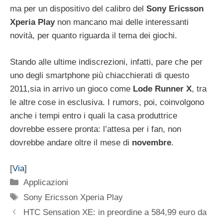
ma per un dispositivo del calibro del
Sony Ericsson
Xperia Play
non mancano mai delle interessanti
novità, per quanto riguarda il tema dei giochi.
Stando alle ultime indiscrezioni, infatti, pare che per
uno degli smartphone più chiacchierati di questo
2011,sia in arrivo un gioco come
Lode Runner X
, tra
le altre cose in esclusiva. I rumors, poi, coinvolgono
anche i tempi entro i quali la casa produttrice
dovrebbe essere pronta: l’attesa per i fan, non
dovrebbe andare oltre il mese di
novembre
.
[
Via
]
Categorie
Applicazioni
Tag
Sony Ericsson Xperia Play
HTC Sensation XE: in preordine a 584,99 euro da