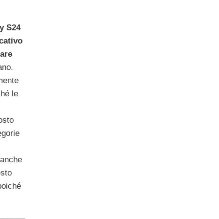
y S24
cativo
tare
ano.
mente
hé le
osto
egorie
 anche
esto
poiché