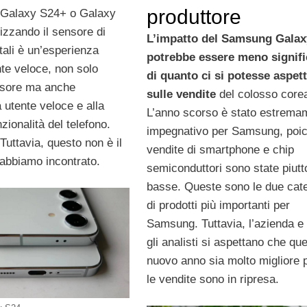
produttore
 Galaxy S24+ o Galaxy
lizzando il sensore di
L’impatto del Samsung Galax
tali è un’esperienza
potrebbe essere meno signifi
nte veloce, non solo
di quanto ci si potesse aspet
nsore ma anche
sulle vendite
del colosso core
a utente veloce e alla
L’anno scorso è stato estrema
ionalità del telefono.
impegnativo per Samsung, poic
Tuttavia, questo non è il
vendite di smartphone e chip
 abbiamo incontrato.
semiconduttori sono state piutt
basse. Queste sono le due cat
di prodotti più importanti per
Samsung. Tuttavia, l’azienda e
gli analisti si aspettano che qu
nuovo anno sia molto migliore 
le vendite sono in ripresa.