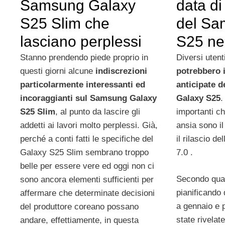
Samsung Galaxy
data di
S25 Slim che
del Sa
lasciano perplessi
S25 ne
Stanno prendendo piede proprio in
Diversi utent
questi giorni alcune
indiscrezioni
potrebbero i
particolarmente interessanti ed
anticipate 
incoraggianti sul Samsung Galaxy
Galaxy S25
.
S25 Slim
, al punto da lascire gli
importanti c
addetti ai lavori molto perplessi. Già,
ansia sono il
perché a conti fatti le specifiche del
il rilascio d
Galaxy S25 Slim sembrano troppo
7.0 .
belle per essere vere ed oggi non ci
Secondo quant
sono ancora elementi sufficienti per
pianificando 
affermare che determinate decisioni
a gennaio e 
del produttore coreano possano
state rivelate
andare, effettiamente, in questa