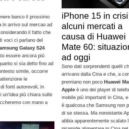
iPhone 15 in crisi
enere banco il prossimo
alcuni mercati a
 in arrivo sul mercao ad
considerando il fatto che
causa di Huawei
i voci ci parlano del
Mate 60: situazi
amsung Galaxy S24
ad oggi
to essere ancora più
uanto si sia detto fino ad
Sono dati sorprendenti quelli c
ontesto simile, occorre
arrivano dalla Cina e che, a cont
attenzione le
premiano non poco
Huawei Ma
di fonti autorevoli, in
Apple
è uno dei player di telef
 un’idea più chiara sulle
mobile più importanti in Cina, 
toccheremo con mano a
è qualcosa che Samsung non p
di se stessa. Ma nonostante Ap
abbia apparentemente scalato 
piramide alimentare in Cina nel