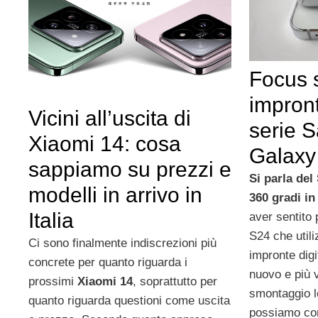
Focus s
impront
Vicini all’uscita di
serie 
Xiaomi 14: cosa
Galaxy
sappiamo su prezzi e
Si parla de
modelli in arrivo in
360 gradi in
Italia
aver sentito 
S24 che util
Ci sono finalmente indiscrezioni più
impronte digi
concrete per quanto riguarda i
nuovo e più v
prossimi
Xiaomi 14
, soprattutto per
smontaggio l
quanto riguarda questioni come uscita
possiamo con