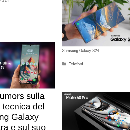
y S24
Samsung Galaxy S24
Categorie
Telefoni
rumors sulla
 tecnica del
ng Galaxy
ra e sul suo