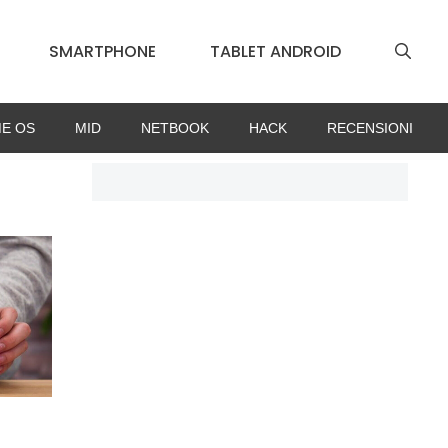
SMARTPHONE
TABLET ANDROID
E OS
MID
NETBOOK
HACK
RECENSIONI