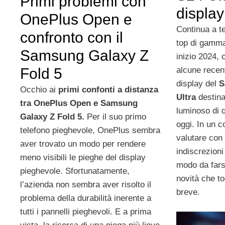
Primi problemi con
display
OnePlus Open e
Continua a t
confronto con il
top di gamma
Samsung Galaxy Z
inizio 2024, 
alcune recent
Fold 5
display del
S
Occhio ai
primi confonti a distanza
Ultra
destina
tra OnePlus Open e Samsung
luminoso di q
Galaxy Z Fold 5.
Per il suo primo
oggi. In un c
telefono pieghevole, OnePlus sembra
valutare con 
aver trovato un modo per rendere
indiscrezioni 
meno visibili le pieghe del display
modo da farsi
pieghevole. Sfortunatamente,
novità che 
l’azienda non sembra aver risolto il
breve.
problema della durabilità inerente a
tutti i pannelli pieghevoli. E a prima