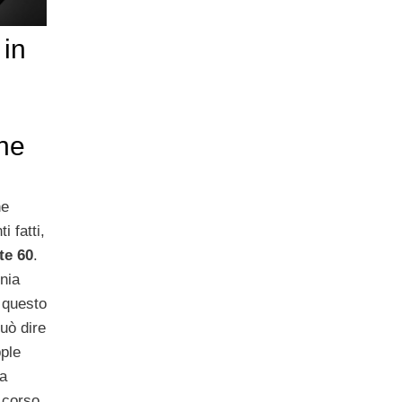
 in
one
he
i fatti,
te 60
.
onia
e questo
uò dire
ple
la
 corso