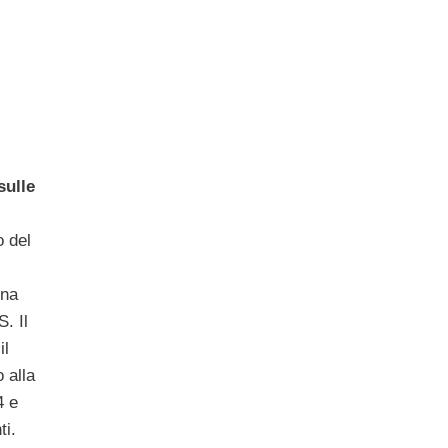
sulle
o del
una
. Il
il
 alla
4 e
ti.