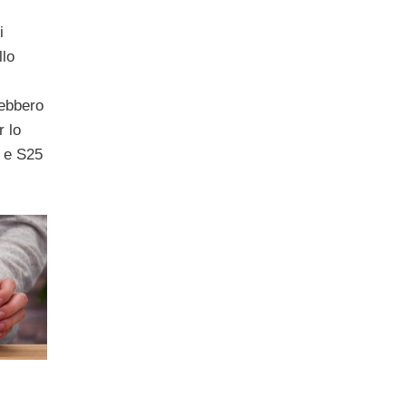
i
llo
rebbero
r lo
 e S25