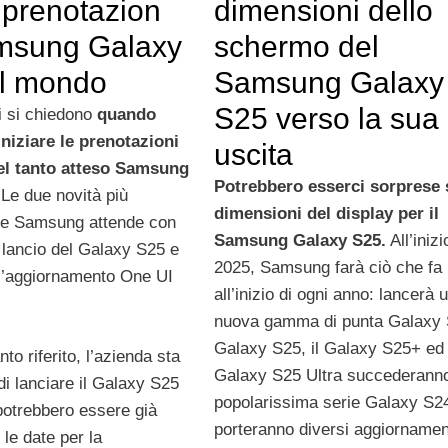
dimensioni dello
 prenotazion
schermo del
msung Galaxy
Samsung Galaxy
l mondo
S25 verso la sua
i si chiedono
quando
niziare le prenotazioni
uscita
del tanto atteso Samsung
Potrebbero esserci sorprese 
 Le due novità più
dimensioni del display per il
he Samsung attende con
Samsung Galaxy S25.
All’inizi
 lancio del Galaxy S25 e
2025, Samsung farà ciò che fa
ell’aggiornamento One UI
all’inizio di ogni anno: lancerà 
nuova gamma di punta Galaxy S
Galaxy S25, il Galaxy S25+ ed 
o riferito, l’azienda sta
Galaxy S25 Ultra succederanno
di lanciare il Galaxy S25
popolarissima serie Galaxy S2
potrebbero essere già
porteranno diversi aggiornamen
 le date per la