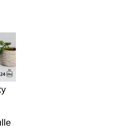
xy
lle