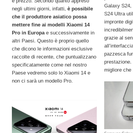
e prezzo. Secondo quanto appreso
Galaxy S24,
negli ultimi giorni, infatti,
è possibile
S24 Ultra uti
che il produttore asiatico possa
impronte digi
mettere fine ai modelli Xiaomi 14
incredibilme
Pro in Europa
e successivamente in
grazie al se
altri Paesi. Questo è proprio quello
all’interfacci
che dicono le informazioni esclusive
pazzesca funz
raccolte di recente, che puntualizzano
prestazione. 
specificatamente come nel nostro
migliore che
Paese vedremo solo lo Xiaomi 14 e
non ci sarà un modello Pro.