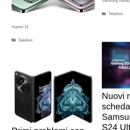
Samsung Galax
Categorie
Telefoni
Xiaomi 14
Categorie
Telefoni
Nuovi 
scheda
Samsu
S24 Ult