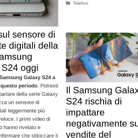
Categorie
Telefoni
ul sensore di
e digitali della
Samsung
 S24 oggi
l Samsung Galaxy S24 a
 questo periodo
. Potresti
Il Samsung Gala
parlare della serie Galaxy
S24 rischia di
izza un sensore di
impattare
tali leggermente più
eloce. I primi video di
negativamente su
o hanno rivelato e
vendite del
fermare che sbloccare il