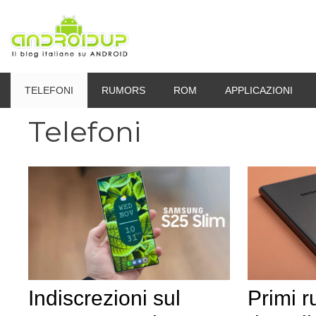
Vai
al
contenuto
TELEFONI
RUMORS
ROM
APPLICAZIONI
Telefoni
Indiscrezioni sul
Primi r