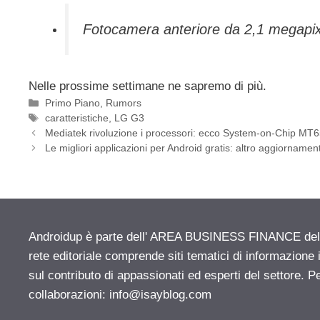
Fotocamera anteriore da 2,1 megapix
Nelle prossime settimane ne sapremo di più.
Categorie
Primo Piano
,
Rumors
Tag
caratteristiche
,
LG G3
Mediatek rivoluzione i processori: ecco System-on-Chip MT
Le migliori applicazioni per Android gratis: altro aggiornam
Androidup è parte dell' AREA BUSINESS FINANCE del n
rete editoriale comprende siti tematici di informazion
sul contributo di appassionati ed esperti del settore. P
collaborazioni:
info@isayblog.com