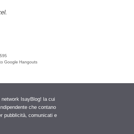
el.
6595
ento Google Hangouts
etwork IsayBlog! la cui
e indipendente che contano
er pubblicità, comunicati e