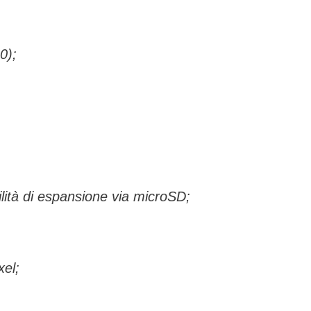
0);
lità di espansione via microSD;
el;