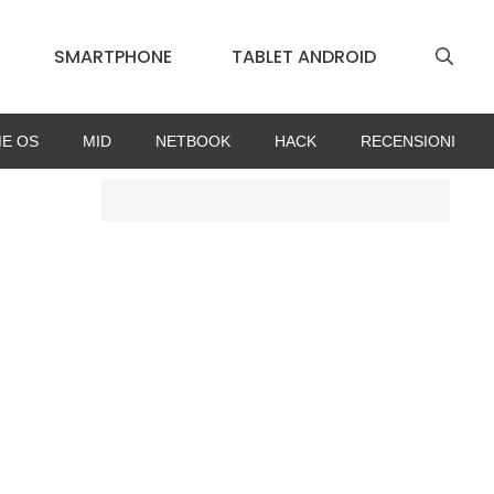
SMARTPHONE
TABLET ANDROID
E OS
MID
NETBOOK
HACK
RECENSIONI