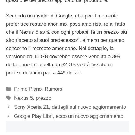
questione del prezzo applicato dal produttore.
Secondo un insider di Google, che per il momento
preferisce restare anonimo, possiamo risalire al fatto
che il Nexus 5 avrà con ogni probabilità un prezzo più
alto rispetto ai suoi predecessori, almeno per quanto
concerne il mercato americano. Nel dettaglio, la
versione da 16 GB dovrebbe essere venduta a 399
dollari, mentre quella da 32 GB vedrà fissato un
prezzo di lancio pari a 449 dollari.
Categorie
Primo Piano
,
Rumors
Tag
Nexus 5
,
prezzo
Sony Xperia Z1, dettagli sul nuovo aggiornamento
Google Play Libri, ecco un nuovo aggiornamento