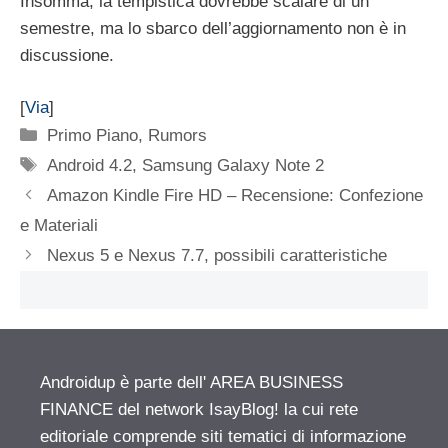
Insomma, la tempistica dovrebbe scalare di un
semestre, ma lo sbarco dell’aggiornamento non è in
discussione.
[
Via
]
Categorie
Primo Piano
,
Rumors
Tag
Android 4.2
,
Samsung Galaxy Note 2
Amazon Kindle Fire HD – Recensione: Confezione
e Materiali
Nexus 5 e Nexus 7.7, possibili caratteristiche
Androidup è parte dell' AREA BUSINESS
FINANCE del network IsayBlog! la cui rete
editoriale comprende siti tematici di informazione