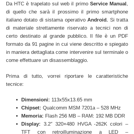
Da HTC è trapelato sul web il primo
Service Manual
,
di quello che sarà il prossimo il primo smartphone
italiano dotato di sistama operativo
Android.
Si tratta
di materiale strettamente riservato a tecnici non di
certo destinato al grande pubblico. Il file è un PDF
formato da 91 pagine in cui viene descritto e spiegato
in maniera dettagliata come intervenire sul terminale o
come effettuare un disassemblaggio.
Prima di tutto, vorrei riportare le caratteristiche
tecnice:
Dimensioni:
113x55x13.65 mm
Chipset:
Qualcomm MSM 7201a – 528 MHz
Memoria:
Flash 256 MB – RAM: 192 MB DDR
Display:
3.2″ 320×480 HVGA -262K colori –
TFT con retroilluminazione a LED –