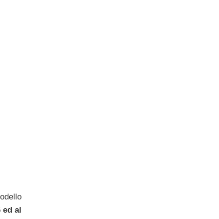
odello
 ed al