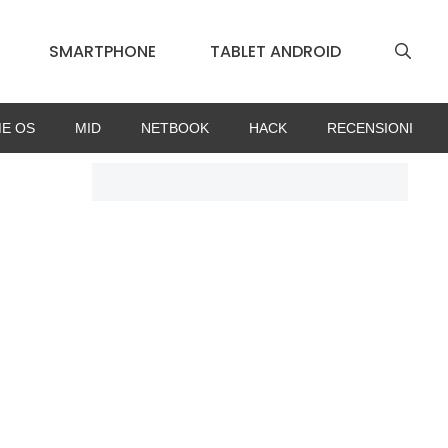
SMARTPHONE
TABLET ANDROID
E OS
MID
NETBOOK
HACK
RECENSIONI