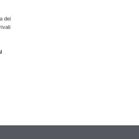
a dei
ivali
l