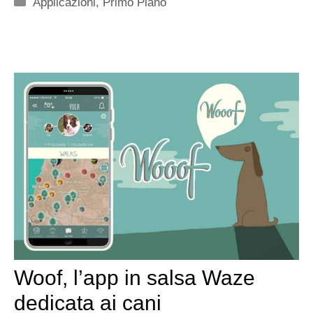
Categorie
Applicazioni
,
Primo Piano
Woof, l’app in salsa Waze
dedicata ai cani