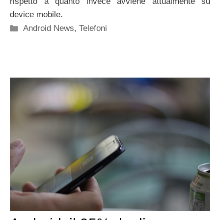
rispetto a quanto invece avviene attualmente su
device mobile.
Categorie
Android News
,
Telefoni